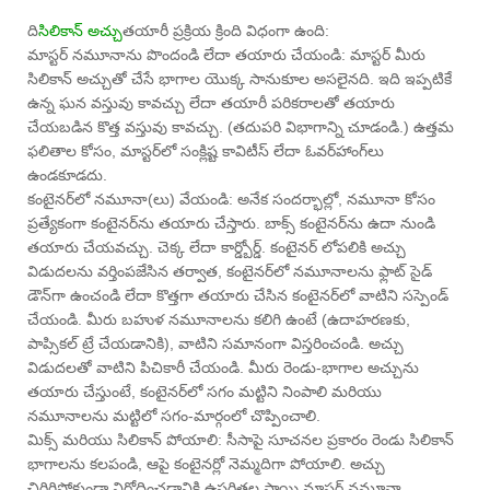
ది
సిలికాన్ అచ్చు
తయారీ ప్రక్రియ క్రింది విధంగా ఉంది:
మాస్టర్ నమూనాను పొందండి లేదా తయారు చేయండి: మాస్టర్ మీరు
సిలికాన్ అచ్చుతో చేసే భాగాల యొక్క సానుకూల అసలైనది. ఇది ఇప్పటికే
ఉన్న ఘన వస్తువు కావచ్చు లేదా తయారీ పరికరాలతో తయారు
చేయబడిన కొత్త వస్తువు కావచ్చు. (తదుపరి విభాగాన్ని చూడండి.) ఉత్తమ
ఫలితాల కోసం, మాస్టర్‌లో సంక్లిష్ట కావిటీస్ లేదా ఓవర్‌హాంగ్‌లు
ఉండకూడదు.
కంటైనర్‌లో నమూనా(లు) వేయండి: అనేక సందర్భాల్లో, నమూనా కోసం
ప్రత్యేకంగా కంటైనర్‌ను తయారు చేస్తారు. బాక్స్ కంటైనర్‌ను ఉదా నుండి
తయారు చేయవచ్చు. చెక్క లేదా కార్డ్బోర్డ్. కంటైనర్ లోపలికి అచ్చు
విడుదలను వర్తింపజేసిన తర్వాత, కంటైనర్‌లో నమూనాలను ఫ్లాట్ సైడ్
డౌన్‌గా ఉంచండి లేదా కొత్తగా తయారు చేసిన కంటైనర్‌లో వాటిని సస్పెండ్
చేయండి. మీరు బహుళ నమూనాలను కలిగి ఉంటే (ఉదాహరణకు,
పాప్సికల్ ట్రే చేయడానికి), వాటిని సమానంగా విస్తరించండి. అచ్చు
విడుదలతో వాటిని పిచికారీ చేయండి. మీరు రెండు-భాగాల అచ్చును
తయారు చేస్తుంటే, కంటైనర్‌లో సగం మట్టిని నింపాలి మరియు
నమూనాలను మట్టిలో సగం-మార్గంలో చొప్పించాలి.
మిక్స్ మరియు సిలికాన్ పోయాలి: సీసాపై సూచనల ప్రకారం రెండు సిలికాన్
భాగాలను కలపండి, ఆపై కంటైనర్లో నెమ్మదిగా పోయాలి. అచ్చు
చిరిగిపోకుండా నిరోధించడానికి ఉపరితల స్థాయి మాస్టర్ నమూనా