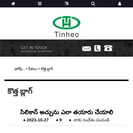
>
సేవలు
>
కొత్త బ్లాగ్
హోమ్
కొత్త బ్లాగ్
సిలికాన్ అచ్చును ఎలా తయారు చేయాలి
●
2023-10-27
●
9
●
నాకు సందేశం పంపండి