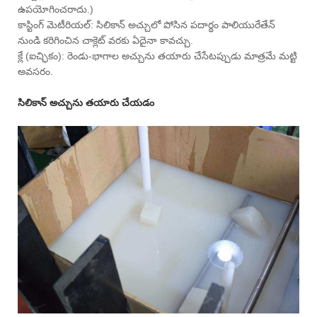
ఉపయోగించరాదు.)
కాస్టింగ్ మెటీరియల్: సిలికాన్ అచ్చులో పోసిన పదార్థం పాలియురేతేన్
నుండి కరిగించిన చాక్లెట్ వరకు ఏదైనా కావచ్చు.
క్లే (ఐచ్ఛికం): రెండు-భాగాల అచ్చును తయారు చేసేటప్పుడు మాత్రమే మట్టి
అవసరం.
సిలికాన్ అచ్చును తయారు చేయడం