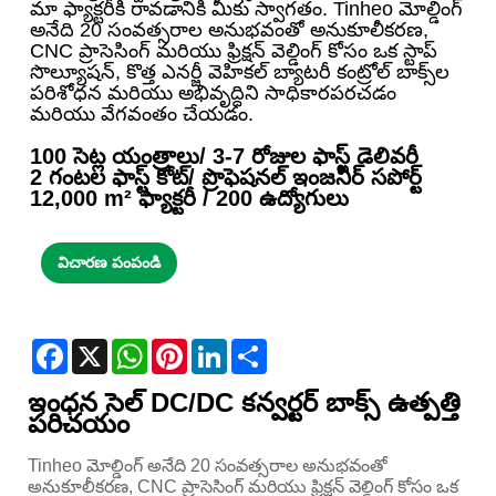
మా ఫ్యాక్టరీకి రావడానికి మీకు స్వాగతం. Tinheo మోల్డింగ్
అనేది 20 సంవత్సరాల అనుభవంతో అనుకూలీకరణ,
CNC ప్రాసెసింగ్ మరియు ఫ్రిక్షన్ వెల్డింగ్ కోసం ఒక స్టాప్
సొల్యూషన్, కొత్త ఎనర్జీ వెహికల్ బ్యాటరీ కంట్రోల్ బాక్స్‌ల
పరిశోధన మరియు అభివృద్ధిని సాధికారపరచడం
మరియు వేగవంతం చేయడం.
100 సెట్ల యంత్రాలు/ 3-7 రోజుల ఫాస్ట్ డెలివరీ
2 గంటల ఫాస్ట్ కోట్/ ప్రొఫెషనల్ ఇంజనీర్ సపోర్ట్
12,000 m² ఫ్యాక్టరీ / 200 ఉద్యోగులు
విచారణ పంపండి
Facebook
X
WhatsApp
Pinterest
LinkedIn
Share
ఇంధన సెల్ DC/DC కన్వర్టర్ బాక్స్ ఉత్పత్తి
పరిచయం
Tinheo మోల్డింగ్ అనేది 20 సంవత్సరాల అనుభవంతో
అనుకూలీకరణ, CNC ప్రాసెసింగ్ మరియు ఫ్రిక్షన్ వెల్డింగ్ కోసం ఒక