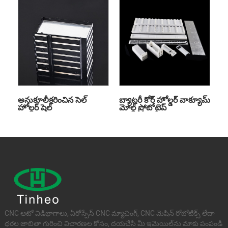
అనుకూలీకరించిన సెల్
బ్యాటరీ కోర్ హోల్డర్ వాక్యూమ్
హోల్డర్ షెల్
మోల్డ్ ప్రోటోటైప్
CNC ఆటో విడిభాగాలు, ఏరోస్పేస్ CNC మ్యాచింగ్, CNC మెషిన్ రోబోటిక్స్ లేదా
ధరల జాబితా గురించి విచారణల కోసం, దయచేసి మీ ఇమెయిల్‌ను మాకు పంపండి