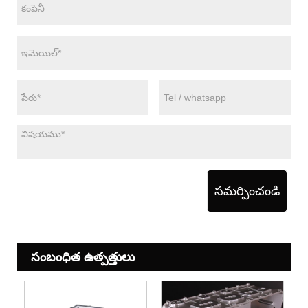
సమర్పించండి
సంబంధిత ఉత్పత్తులు