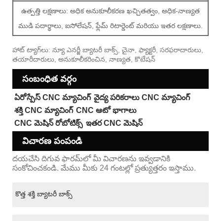
ఉత్పత్తి లక్షణాలు: అధిక అనుకూలీకరణ ఖచ్చితత్వం, అధిక-నాణ్యత
ముడి పదార్థాలు, ఐసోలేషన్, ఫ్లేమ్ రిటార్డెంట్ మరియు ఇతర లక్షణాలు.
హాట్ ట్యాగ్‌లు: న్యూ ఎనర్జీ బ్యాటరీ బాక్స్, చైనా, ఫ్యాక్టరీ, సరఫరాదారులు,
తయారీదారులు, అనుకూలీకరించిన, నాణ్యత, కొటేషన్
సంబంధిత వర్గం
ఏరోస్పేస్ CNC మ్యాచింగ్
వైద్య పరికరాలు CNC మ్యాచింగ్
శక్తి CNC మ్యాచింగ్
CNC ఆటో భాగాలు
CNC మెషిన్ రోబోటిక్స్
ఇతర CNC మెషిన్
విచారణ పంపండి
దయచేసి దిగువ ఫారమ్‌లో మీ విచారణను ఇవ్వడానికి
సంకోచించకండి. మేము మీకు 24 గంటల్లో ప్రత్యుత్తరం ఇస్తాము.