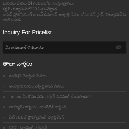
మరియు మేము 24 గంటలలోపు సంప్రదిస్తాము.
కస్టమ్ మ్యాచింగ్‌లో 20 ఏళ్ల ప్రత్యేకత
రాపిడ్ ప్రోటోటైపింగ్ & ఆన్ డిమాండ్ ఉత్పత్తి సేవల కోసం వన్ స్టాప్ సొల్యూషన్‌ను
అందించండి
Inquiry For Pricelist
తాజా వార్తలు
ఇంజెక్షన్ మోల్డింగ్ సేవలు
అల్యూమినియం ఎక్స్‌ట్రూషన్ సేవలు
Tinheo మీ కోసం ఏమి సర్ఫేస్ ఫినిషింగ్ చేయగలదు?
వాక్యూమ్ కాస్టింగ్ - యురేథేన్ కాస్టింగ్
షీట్ మెటల్ ప్రోటోటైపింగ్ ఫ్యాబ్రికేషన్
CNC మ్యాచింగ్ సర్వీసెస్