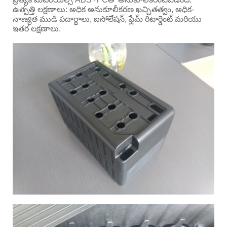
ఉత్పత్తి లక్షణాలు: అధిక అనుకూలీకరణ ఖచ్చితత్వం, అధిక-
నాణ్యత ముడి పదార్థాలు, ఐసోలేషన్, ఫ్లేమ్ రిటార్డెంట్ మరియు
ఇతర లక్షణాలు.