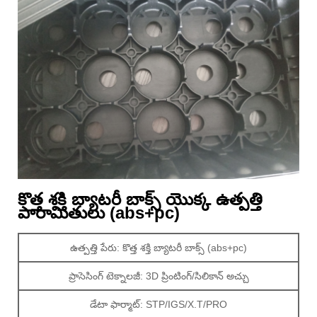
కొత్త శక్తి బ్యాటరీ బాక్స్ యొక్క ఉత్పత్తి
పారామితులు (abs+pc)
ఉత్పత్తి పేరు: కొత్త శక్తి బ్యాటరీ బాక్స్ (abs+pc)
ప్రాసెసింగ్ టెక్నాలజీ: 3D ప్రింటింగ్/సిలికాన్ అచ్చు
డేటా ఫార్మాట్: STP/IGS/X.T/PRO