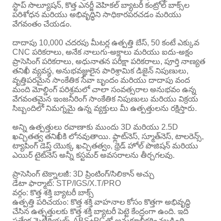
స్టాప్ సొల్యూషన్, కొత్త ఎనర్జీ వెహికల్ బ్యాటరీ కంట్రోల్ బాక్స్‌ల
పరిశోధన మరియు అభివృద్ధిని సాధికారపరచడం మరియు
వేగవంతం చేయడం.
దాదాపు 10,000 చదరపు మీటర్ల ఉత్పత్తి బేస్, 50 కంటే ఎక్కువ
CNC పరికరాలు, అనేక నాలుగు-అక్షాలు మరియు ఐదు-అక్షం
ప్రాసెసింగ్ పరికరాలు, అధునాతన పరీక్షా పరికరాలు, పూర్తి నాణ్యత
తనిఖీ వ్యవస్థ, అనుభవజ్ఞులైన పారిశ్రామిక డిజైన్ నిపుణులు,
వృత్తిపరమైన సాంకేతిక సేవా బృందం మరియు దాదాపు వంద
మంది మోల్డింగ్ పరిశ్రమలో చాలా సంవత్సరాల అనుభవం ఉన్న
వేగవంతమైన ఇంజనీరింగ్ సాంకేతిక నిపుణులు మరియు విక్రయ
సిబ్బందిలో నిమగ్నమై ఉన్న వ్యక్తులు మీ ఉత్పత్తులను రక్షిస్తారు.
అన్ని ఉత్పత్తులు రవాణాకు ముందు 3D మరియు 2.5D
ఖచ్చితత్వ తనిఖీకి లోనవుతాయి. ఫ్లాట్‌నెస్, స్మూత్‌నెస్, టాలరెన్స్,
ట్యాపింగ్ డెప్త్ యొక్క ఖచ్చితత్వం, థ్రెడ్ హోల్ పొజిషన్ మరియు
ఎయిర్ టైట్‌నెస్ అన్నీ కస్టమర్ అవసరాలను తీర్చగలవు.
ప్రాసెసింగ్ టెక్నాలజీ: 3D ప్రింటింగ్/సిలికాన్ అచ్చు
డేటా ఫార్మాట్: STP/IGS/X.T/PRO
వర్గం: కొత్త శక్తి బ్యాటరీ బాక్స్
ఉత్పత్తి పరిచయం: కొత్త శక్తి వాహనాల కోసం కొత్తగా అభివృద్ధి
చేసిన ఉత్పత్తులకు కొత్త శక్తి బ్యాటరీ పెట్టె కేంద్రంగా ఉంది. ఇది
ప్రత్యేక మెటీరియల్స్ ABS+PCతో అనుకూలీకరించబడింది.