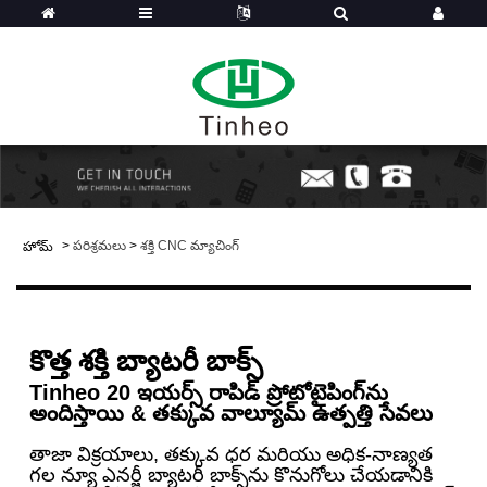
>
పరిశ్రమలు
>
శక్తి CNC మ్యాచింగ్
హోమ్
కొత్త శక్తి బ్యాటరీ బాక్స్
Tinheo 20 ఇయర్స్ రాపిడ్ ప్రోటోటైపింగ్‌ను
అందిస్తాయి & తక్కువ వాల్యూమ్ ఉత్పత్తి సేవలు
తాజా విక్రయాలు, తక్కువ ధర మరియు అధిక-నాణ్యత
గల న్యూ ఎనర్జీ బ్యాటరీ బాక్స్‌ను కొనుగోలు చేయడానికి